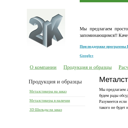
Мы предлагаем просто
запоминающимся!! Качес
При поддержке программы 
Google+
О компании
Продукция и образцы
Рас
Металст
Продукция и образцы
Мы предлагаем а
Металстикеры на заказ
будем рады обс
Металстикеры в наличии
Разумеется если
такого не будет 
ЗD Шильды на заказ